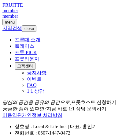
FRUITTE
member
member
menu
지역검색
close
프루떼 소개
플레이스
프룻 PICK
프룻라운지
고객센터
공지사항
이벤트
FAQ
1:1 상담
당신의 공간을 공유의 공간으로,
프룻호스트 신청하기
궁금한 점이 있다면?
지금 바로 1:1 상담 문의하기
이용약관
개인정보 처리방침
상호명 : Local & Life Inc. | 대표: 홍인기
전화번호 : 0507-1447-0472