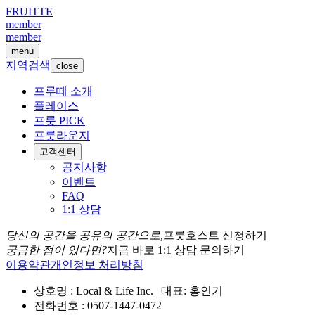
FRUITTE
member
member
menu
지역검색
close
프루떼 소개
플레이스
프룻 PICK
프룻라운지
고객센터
공지사항
이벤트
FAQ
1:1 상담
당신의 공간을 공유의 공간으로,
프룻호스트 신청하기
궁금한 점이 있다면?
지금 바로 1:1 상담 문의하기
이용약관
개인정보 처리방침
상호명 : Local & Life Inc. | 대표: 홍인기
전화번호 : 0507-1447-0472