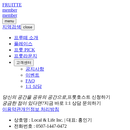
FRUITTE
member
member
menu
지역검색
close
프루떼 소개
플레이스
프룻 PICK
프룻라운지
고객센터
공지사항
이벤트
FAQ
1:1 상담
당신의 공간을 공유의 공간으로,
프룻호스트 신청하기
궁금한 점이 있다면?
지금 바로 1:1 상담 문의하기
이용약관
개인정보 처리방침
상호명 : Local & Life Inc. | 대표: 홍인기
전화번호 : 0507-1447-0472