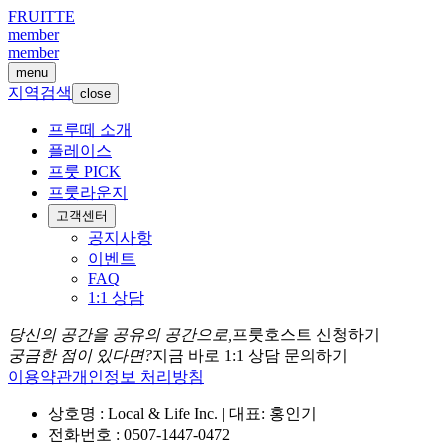
FRUITTE
member
member
menu
지역검색
close
프루떼 소개
플레이스
프룻 PICK
프룻라운지
고객센터
공지사항
이벤트
FAQ
1:1 상담
당신의 공간을 공유의 공간으로,
프룻호스트 신청하기
궁금한 점이 있다면?
지금 바로 1:1 상담 문의하기
이용약관
개인정보 처리방침
상호명 : Local & Life Inc. | 대표: 홍인기
전화번호 : 0507-1447-0472