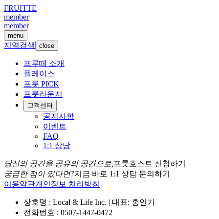
FRUITTE
member
member
menu
지역검색
close
프루떼 소개
플레이스
프룻 PICK
프룻라운지
고객센터
공지사항
이벤트
FAQ
1:1 상담
당신의 공간을 공유의 공간으로,
프룻호스트 신청하기
궁금한 점이 있다면?
지금 바로 1:1 상담 문의하기
이용약관
개인정보 처리방침
상호명 : Local & Life Inc. | 대표: 홍인기
전화번호 : 0507-1447-0472