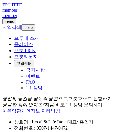
FRUITTE
member
member
menu
지역검색
close
프루떼 소개
플레이스
프룻 PICK
프룻라운지
고객센터
공지사항
이벤트
FAQ
1:1 상담
당신의 공간을 공유의 공간으로,
프룻호스트 신청하기
궁금한 점이 있다면?
지금 바로 1:1 상담 문의하기
이용약관
개인정보 처리방침
상호명 : Local & Life Inc. | 대표: 홍인기
전화번호 : 0507-1447-0472